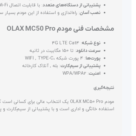
پشتیبانی از دستگاه‌های متعدد
: با قابلیت اتصال Wi-Fi و پورت RJ45، این مودم می‌تواند همزمان به چندین دستگاه متصل شود.
نصب آسان
: راه‌اندازی و استفاده از این مودم بسیار
مشخصات فنی مودم OLAX MC50 Pro
نوع شبکه
: 4G LTE Cat4
سرعت دانلود
: تا 150 مگابیت در ثانیه
پورت‌ها
: 4 پورت شبکه ،WIFI , TYPE-C
پشتیبانی از سیم‌کارت
: بله , آنلاک کارخانه
امنیت
: WPA/WPA2
نتیجه‌گیری
استفاده خانگی و اداری است و با پشتیبانی از سیم‌کارت و پورت RJ45، یک راه‌حل کامل برای دسترسی به اینترنت پرسرعت ارائ