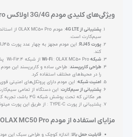
ویژگی‌های کلیدی مودم 3G/4G اولاکس MC50 Pro
پشتیبانی از 4G LTE
سیم‌کارت است.
پورت RJ45
کند.
شبکه Wi-Fi
: OLAX MC50 Pro از شبکه Wi-Fi2.4 پشتیبانی می‌کند که امکان اتصال همزمان چندین دستگاه به مودم را بدون افت سرعت فراهم می‌سازد.
طراحی کاربرپسند
: طراحی ساده و کاربرپسند این مودم
را در محیط‌های مختلف استفاده کرد.
امنیت شبکه
: این مودم دارای پروتکل‌های امنیتی قوی
پشتیبانی از سیم‌کارت
هر مکانی که تحت پوشش شبکه 4G باشد، تجربه کنید.
پشتیبانی از پورت TYPE-C : از طریق این پورت میتونید دستگاه هم روشن کنید هم اینترنت به دستگاه مثل کامپیوتر و لپ تاب منتقل کنید
مزایای استفاده از مودم OLAX MC50 Pro
قابلیت حمل بالا
: اندازه کوچک و طراحی سبک این مودم 