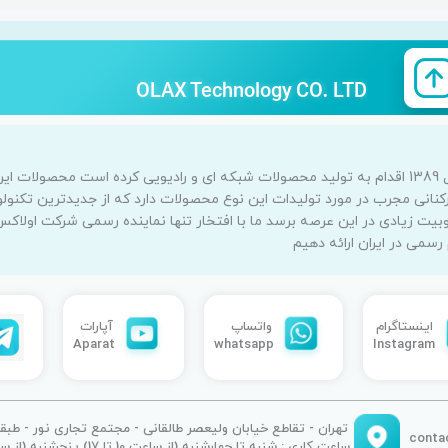
OLAX Technology CO. LTD
اولاکس یک برند شناخته شده جهانی است که از سال 1389 اقدام به تولید محصولات شبکه ای و رادیویی 
 تخصص و کارکنانی مجرب در مورد تولیدات این نوع محصولات دارد که از جدیدترین تک
بیت زیادی در این عرصه برسد ما با افتخار تنها نماینده رسمی شرکت اولاک
می در ایران ارائه دهیم
واتساپ
آپارات
اینستاگرام
Aparat
whatsapp
Instagram
تهران - تقاطع خیابان ولیعصر طالقانی - مجتمع تجاری نور - طبقه : 3 واحد : 57
ساعت کاری : شنبه تا چهارشنبه (از ساعت 10 تا 17) پنجشنبه (از ساعت 10 الی 14)