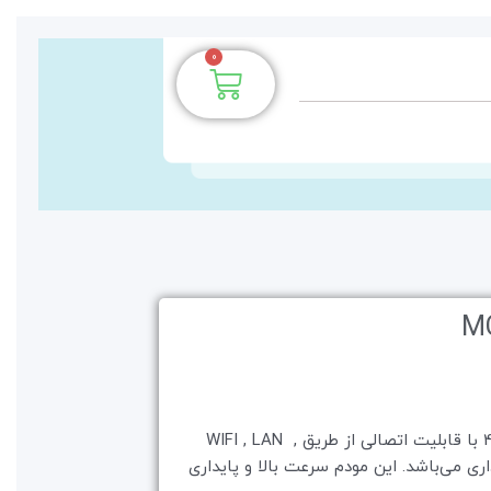
0
سبد
خرید
مودم 3G/4G اولاکس MC50 Pro یک مودم 4G LTE با قابلیت اتصالی از طریق WIFI , LAN ,
داری می‌باشد. این مودم سرعت بالا و پایداری