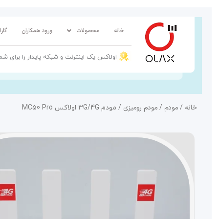
پرش
به
خانه
محصولات
ورود همکاران
گار
محتوا
اولاکس یک اینترنت و شبکه پایدار را برای شم
خانه
مودم
مودم رومیزی
/
/
/ مودم 3G/4G اولاکس MC50 Pro