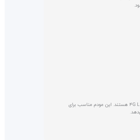
مودم OLAX MC50 Pro یک انتخاب عالی برای کسانی است که به دنبال یک مودم پرقدرت و قابل حمل با قابلیت اتصال به شبکه 4G LTE هستند. این مودم مناسب برای