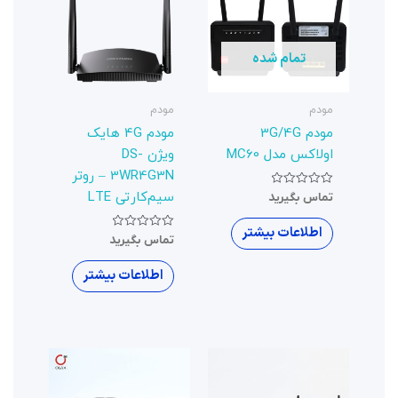
مودم
مودم 4G هایک
ویژن DS-
3WR4G3N – روتر
سیم‌کارتی LTE
نمره
تماس بگیرید
0
از
5
اطلاعات بیشتر