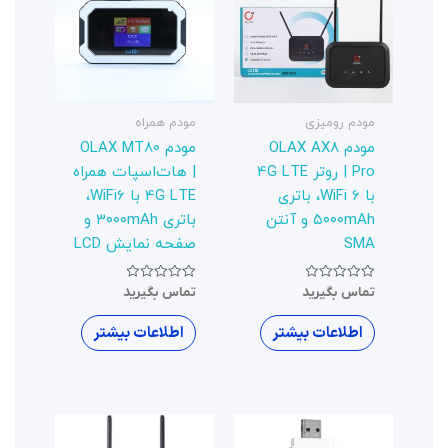
مودم همراه
مودم OLAX MT80
| هات‌اسپات همراه
4G LTE با WiFi6،
باتری ۳۰۰۰mAh و
صفحه نمایش LCD
نمره
تماس بگیرید
0
از
5
اطلاعات بیشتر