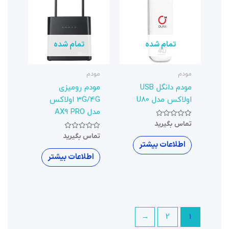
تمام شده
مودم
مودم رومیزی
3G/4G اولاکس
مدل AX9 PRO
نمره
تماس بگیرید
0
از
5
اطلاعات بیشتر