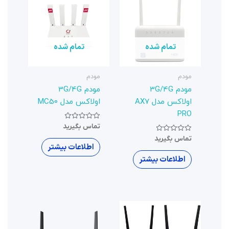
تمام شده
مودم
مودم 3G/4G
اولاکس مدل MC50
نمره
تماس بگیرید
0
از
5
اطلاعات بیشتر