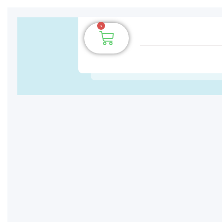
0
سبد
خرید