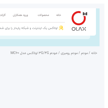
پرش
به
خانه
محصولات
ورود همکاران
گاران
محتوا
اولاکس یک اینترنت و شبکه پایدار را برای شم
خانه
مودم
مودم رومیزی
/
/
/ مودم 3G/4G اولاکس مدل MC60