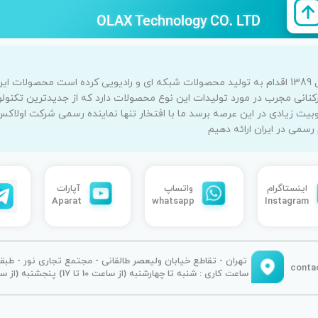
OLAX Technology CO. LTD
اولاکس یک برند شناخته شده جهانی است که از سال 1389 اقدام به تولید محصولات شبکه ای و رادیویی 
 تخصص و کارکنانی مجرب در مورد تولیدات این نوع محصولات دارد که از جدیدترین تک
بیت زیادی در این عرصه برسد ما با افتخار تنها نماینده رسمی شرکت اولاک
می در ایران ارائه دهیم
واتساپ
آپارات
اینستاگرام
Aparat
whatsapp
Instagram
تهران - تقاطع خیابان ولیعصر طالقانی - مجتمع تجاری نور - طبقه : 3 واحد : 57
ساعت کاری : شنبه تا چهارشنبه (از ساعت 10 تا 17) پنجشنبه (از ساعت 10 الی 14)