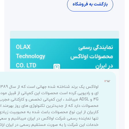
OLAX
Technology
CO. LTD
اولاکس یک برند شناخته شده جهانی است که از سال 1389 اقدام به تولید محصولات شبکه
ست محصولات این کمپانی از قبیل مودم روترهای ثابت رومیزی و همراه
میباشد ، این کمپانی تخصص و کارکنانی مجرب در مورد تولیدات این نوع
جدیدترین تکنولوژی های روز بهرمند است و با جمع آوری نیاز های
محصولات باعث شده به محبوبیت زیادی در این عرصه برسد ما با افتخار
شرکت اولاکس در ایران میباشیم و سعی مکینیم تمامی محصولات و
به صورت مستقیم رسمی در ایران ارائه دهیم