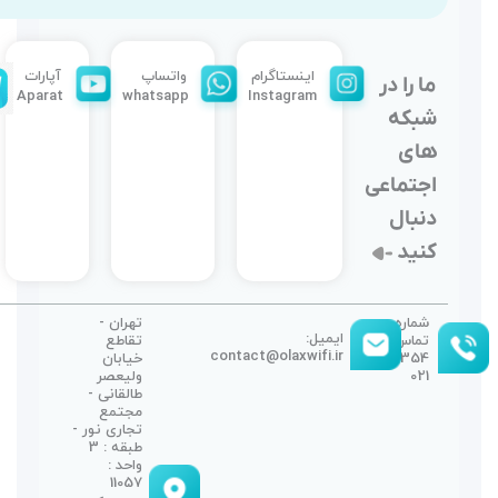
واتساپ
آپارات
تلگرام
تلگرام
Telegram
Channel
Aparat
whatsapp
تهران -
تقاطع
conta
خیابان
ولیعصر
طالقانی -
مجتمع
تجاری نور -
طبقه : 3
واحد :
11057